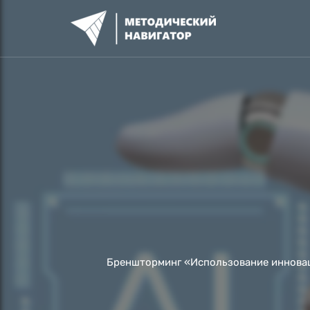
Перейти
к
содержимому
Бреншторминг «Использование инновац