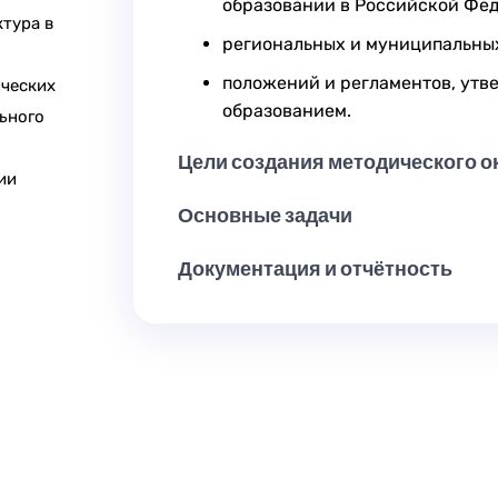
образовании в Российской Фед
тура в
региональных и муниципальных
положений и регламентов, ут
ических
образованием.
ьного
Цели создания методического о
ии
Основные задачи
Документация и отчётность