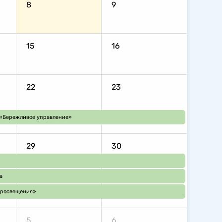
8
9
15
16
22
23
 «Бережливое управление»
29
30
а
просвещения»
5
6