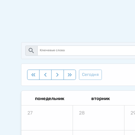
search
Сегодня
понедельник
вторник
27
28
2