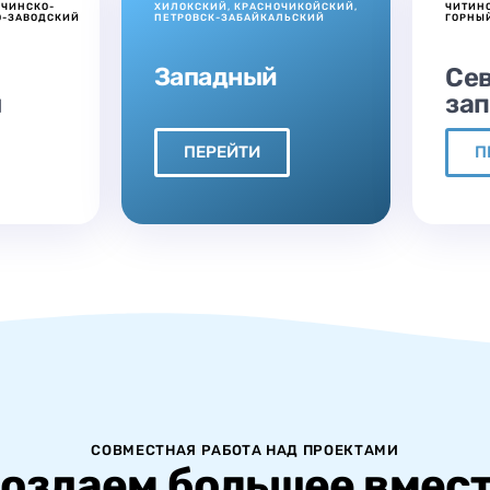
РЧИНСКО-
ХИЛОКСКИЙ, КРАСНОЧИКОЙСКИЙ,
ЧИТИНС
О-ЗАВОДСКИЙ
ПЕТРОВСК-ЗАБАЙКАЛЬСКИЙ
ГОРНЫ
Западный
Се
й
за
ПЕРЕЙТИ
П
СОВМЕСТНАЯ РАБОТА НАД ПРОЕКТАМИ
оздаем
большее
вмес