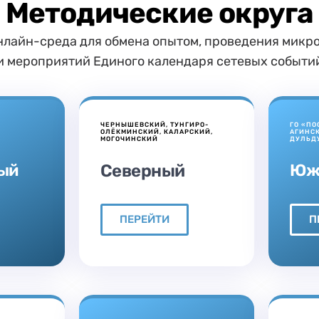
Методические округа
нлайн-среда для обмена опытом, проведения микр
и мероприятий Единого календаря сетевых событи
ЧЕРНЫШЕВСКИЙ, ТУНГИРО-
ГО «ПО
ОЛЁКМИНСКИЙ, КАЛАРСКИЙ,
АГИНСК
МОГОЧИНСКИЙ
ДУЛЬД
ый
Южн
Северный
ПЕРЕЙТИ
П