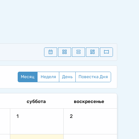
Месяц
Неделя
День
Повестка Дня
суббота
воскресенье
1
2