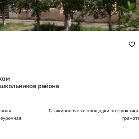
favorite_border
ком
 школьников района
анная
Стажировочные площадки по функцио
неурочная
грамот