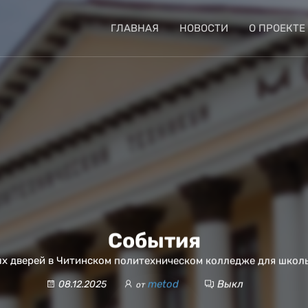
ГЛАВНАЯ
НОВОСТИ
О ПРОЕКТЕ
События
х дверей в Читинском политехническом колледже для школ
metod
Выкл
08.12.2025
от