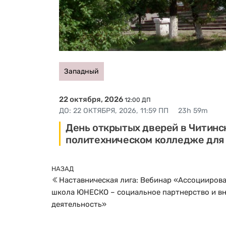
Западный
22 октября, 2026
12:00 ДП
ДО:
22 ОКТЯБРЯ, 2026, 11:59 ПП
23h 59m
День открытых дверей в Читинс
политехническом колледже для
Навигация
Предыдущая
НАЗАД
по
Наставническая лига: Вебинар «Ассоцииров
запись
записям
школа ЮНЕСКО – социальное партнерство и в
деятельность»