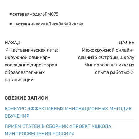
#сетеваямодельРМС75
#НаставническаяЛигаЗабайкалья
Навигация
Предыдущая
С
НАЗАД
ДАЛЕЕ
по
запись
з
Наставническая лига:
Межокружной онлайн-
записям
Окружной семинар-
семинар «Строим Школу
совещание директоров
Минпросвещения»: из
образовательных
опыта работы»
организаций
СВЕЖИЕ ЗАПИСИ
КОНКУРС ЭФФЕКТИВНЫХ ИННОВАЦИОННЫХ МЕТОДИК
ОБУЧЕНИЯ
ПРИЕМ СТАТЕЙ В СБОРНИК «ПРОЕКТ «ШКОЛА
МИНПРОСВЕЩЕНИЯ РОССИИ»