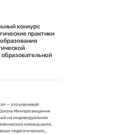
льный конкурс
гические практики
 образования
гической
в образовательной
а» — это ключевой
«Школа Минпросвещения
ный на индивидуальное
вленческих команд школ,
вных педагогических