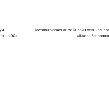
межрегионального
а объединяет школы с
ества образования для
разовательных организаций,
нию качества общего
ум
Наставническая лига: Онлайн семинар-пр
сти в ОО»
«Школа безопасн