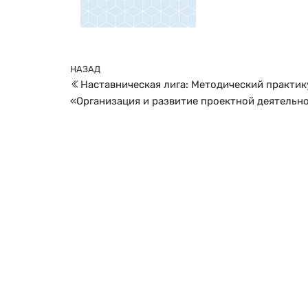
практик и развитие 
взаимодействия. Лиг
высоким уровнем кач
Навигация
поддержки других об
способствуя повыше
Предыдущая
НАЗАД
по
образования.
Наставническая лига: Методический практик
запись
записям
«Организация и развитие проектной деятельно