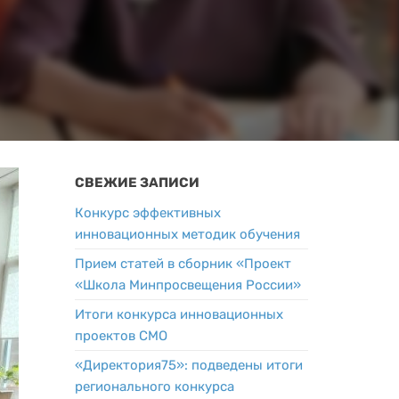
СВЕЖИЕ ЗАПИСИ
Конкурс эффективных
инновационных методик обучения
Прием статей в сборник «Проект
«Школа Минпросвещения России»
Итоги конкурса инновационных
проектов СМО
«Директория75»: подведены итоги
регионального конкурса