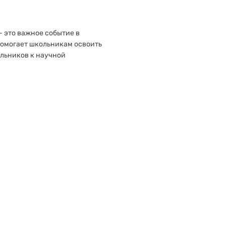
 это важное событие в
помогает школьникам освоить
льников к научной
зможность талантливым
е за свои достижения. Это
шему профессиональному
ференция играет важную
 развитию интеллектуальных
ю культуру и мотивирует к
гает школьникам раскрыть
у образованию и
697aad1b02848fe145e3df61