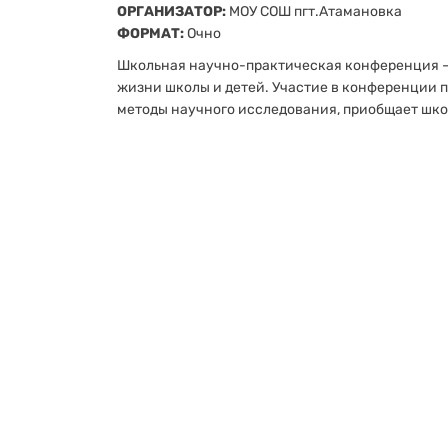
ОРГАНИЗАТОР:
МОУ СОШ пгт.Атамановка
ФОРМАТ:
Очно
Школьная научно-практическая конференция —
жизни школы и детей. Участие в конференции 
методы научного исследования, приобщает шко
деятельности. Конференция предоставляют во
школьникам проявить себя и получить признани
может стать важным шагом на пути к дальней
развитию. Школьная научно-практическая кон
роль в жизни школы и детей. Она способствует
и коммуникативных навыков, формирует научну
обучению. Участие в таких мероприятиях помо
свой потенциал и подготовиться к дальнейшем
профессиональной деятельности.
РЕГИСТРАЦИЯ:
https://forms.yandex.ru/cloud/
ИТОГИ:
https://vk.ru/wall-211426950_2095
#сетеваямодельРМС75