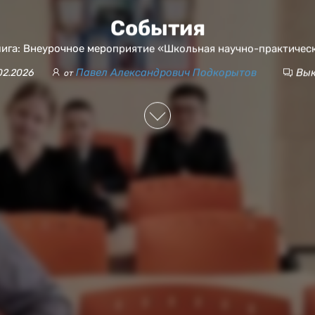
События
лига: Внеурочное мероприятие «Школьная научно-практичес
Павел Александрович Подкорытов
Вык
02.2026
от