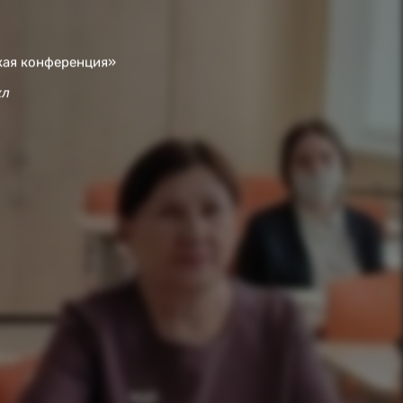
кая конференция»
л