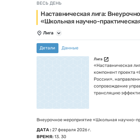
ВЕСЬ ДЕНЬ
Наставническая лига: Внеурочн
«Школьная научно-практическа
Лига
Детали
Данные
Лига
«Наставническая лиг
компонент проекта 
России», направлен
сопровождение упра
трансляцию эффекти
практик и развитие 
взаимодействия. Лиг
высоким уровнем кач
Внеурочное мероприятие «Школьная научно-п
поддержки других об
способствуя повыше
ДАТА :
27 февраля 2026 г.
образования.
ВРЕМЯ:
13. 30