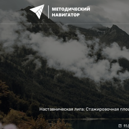
Перейти
к
содержимому
Наставническая лига: Стажировочная пло
11.