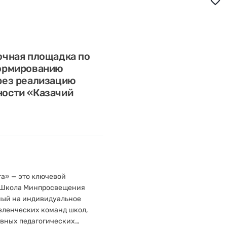
favorite_border
очная площадка по
формированию
рез реализацию
ности «Казачий
а» — это ключевой
«Школа Минпросвещения
ный на индивидуальное
вленческих команд школ,
вных педагогических