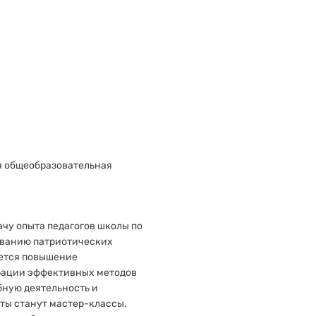
межрегионального
а объединяет школы с
ества образования для
разовательных организаций,
нию качества общего
я общеобразовательная
чу опыта педагогов школы по
ованию патриотических
яется повышение
рации эффективных методов
бную деятельность и
ты станут мастер-классы,