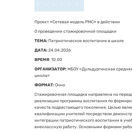
практик и развитие 
взаимодействия. Лиг
высоким уровнем кач
Проект «Сетевая модель РМС» в действии
поддержки других об
способствуя повыше
О проведении стажировочной площадки
образования.
ТЕМА:
Патриотическое воспитание в школе
ДАТА:
24.04.2026
ВРЕМЯ
: 10.00
ОРГАНИЗАТОР:
МБОУ «Дульдургинская средня
школа»
ФОРМАТ:
Очно
Стажировочная площадка направлена на переда
реализации программы воспитания по формир
качеств подрастающего поколения. Целью явл
квалификации учителей посредством демонст
интеграции патриотического воспитания в уче
внеклассную работу. Основными формами рабо