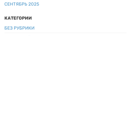
СЕНТЯБРЬ 2025
КАТЕГОРИИ
БЕЗ РУБРИКИ
ВСЕРОССИЙСКИЕ
КРАЕВЫЕ
РАЙОН/ОКРУГ
НАЙТИ
НАЙТИ:
МЕТОДИЧЕСКИЕ ОКРУГА
II ЮЖНЫЙ