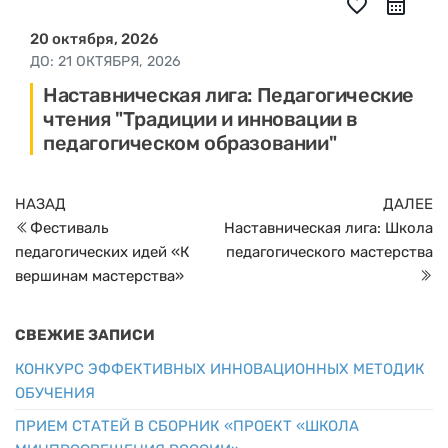
favorite_border
20 октября, 2026
ДО:
21 ОКТЯБРЯ, 2026
Наставническая лига: Педагогические
чтения "Традиции и инновации в
педагогическом образовании"
Навигация
Предыдущая
С
НАЗАД
ДАЛЕЕ
по
запись
з
Фестиваль
Наставническая лига: Школа
записям
педагогических идей «К
педагогического мастерства
вершинам мастерства»
СВЕЖИЕ ЗАПИСИ
КОНКУРС ЭФФЕКТИВНЫХ ИННОВАЦИОННЫХ МЕТОДИК
ОБУЧЕНИЯ
ПРИЕМ СТАТЕЙ В СБОРНИК «ПРОЕКТ «ШКОЛА