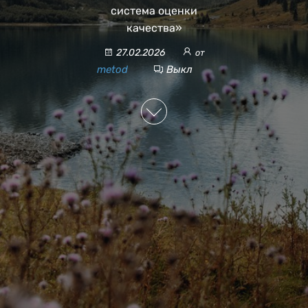
система оценки
качества»
27.02.2026
от
metod
Выкл