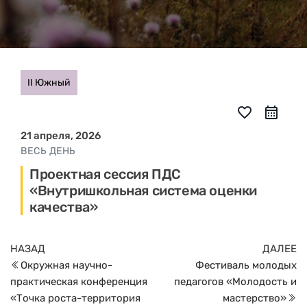
II Южный
favorite_border
21 апреля, 2026
ВЕСЬ ДЕНЬ
Проектная сессия ПДС
«Внутришкольная система оценки
качества»
Навигация
Предыдущая
С
НАЗАД
ДАЛЕЕ
по
запись
з
Окружная научно-
Фестиваль молодых
записям
практическая конференция
педагогов «Молодость и
«Точка роста-территория
мастерство»