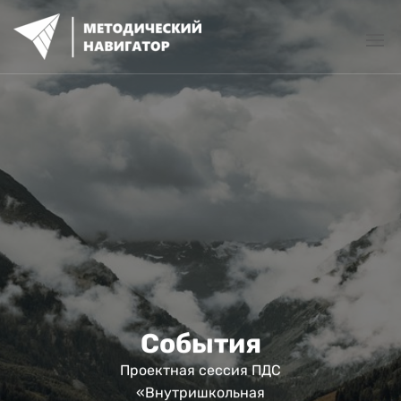
Перейти
к
содержимому
События
Проектная сессия ПДС
«Внутришкольная